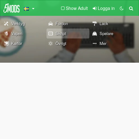
Show Adult
Logga in
Verktyg
Fordon
Lack
Vapen
Skript
Spelare
Kartor
Övrigt
Mer