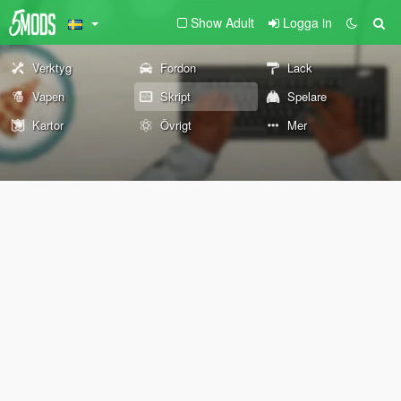
Show Adult
Logga in
Verktyg
Fordon
Lack
Vapen
Skript
Spelare
Kartor
Övrigt
Mer