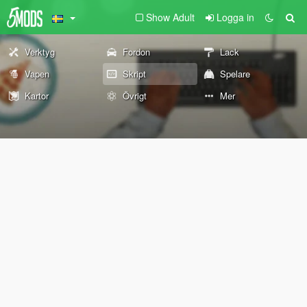
Show Adult
Logga in
Verktyg
Fordon
Lack
Vapen
Skript
Spelare
Kartor
Övrigt
Mer