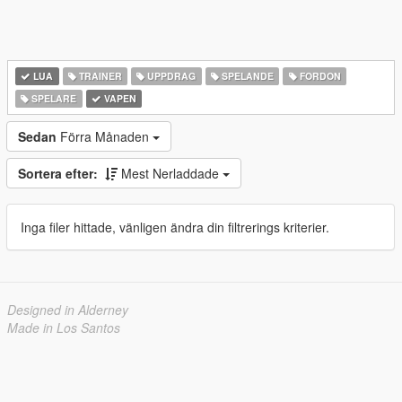
LUA
TRAINER
UPPDRAG
SPELANDE
FORDON
SPELARE
VAPEN
Sedan
Förra Månaden
Sortera efter:
Mest Nerladdade
Inga filer hittade, vänligen ändra din filtrerings kriterier.
Designed in Alderney
Made in Los Santos