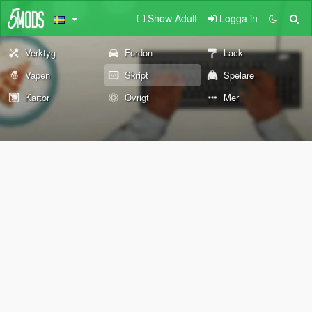
Show Adult
Logga in
Verktyg
Fordon
Lack
Vapen
Skript
Spelare
Kartor
Övrigt
Mer