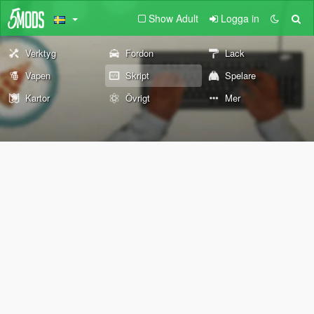
Show Adult
Logga in
Verktyg
Fordon
Lack
Vapen
Skript
Spelare
Kartor
Övrigt
Mer