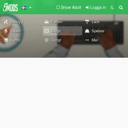
Show Adult
Logga in
Verktyg
Fordon
Lack
Vapen
Skript
Spelare
Kartor
Övrigt
Mer