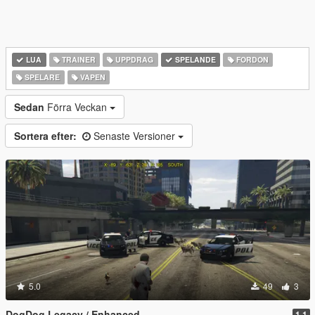
LUA
TRAINER
UPPDRAG
SPELANDE
FORDON
SPELARE
VAPEN
Sedan
Förra Veckan
Sortera efter:
Senaste Versioner
5.0
49
3
DogDog Legacy / Enhanced
1.1