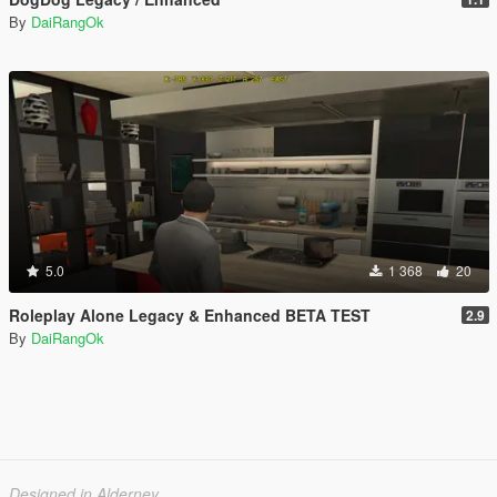
By
DaiRangOk
5.0
1 368
20
Roleplay Alone Legacy & Enhanced BETA TEST
2.9
By
DaiRangOk
Designed in Alderney