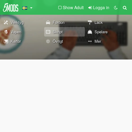
Show Adult
Logga in
Verktyg
Fordon
Lack
Vapen
Skript
Spelare
Kartor
Övrigt
Mer