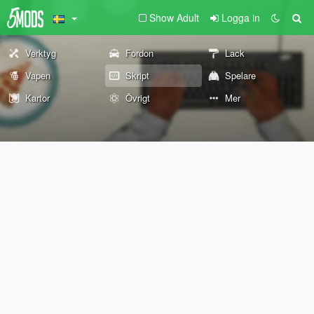
Show Adult
Logga in
Verktyg
Fordon
Lack
Vapen
Skript
Spelare
Kartor
Övrigt
Mer