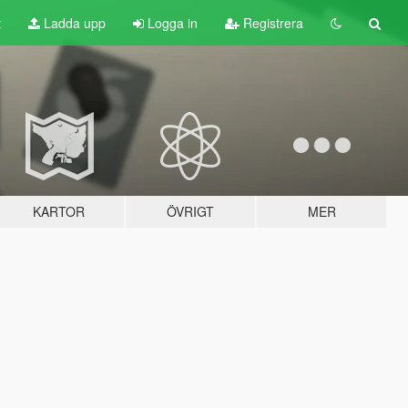
t
Ladda upp
Logga in
Registrera
KARTOR
ÖVRIGT
MER