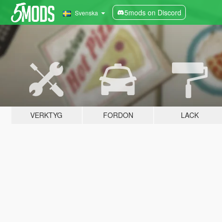
5mods on Discord
Svenska
VERKTYG
FORDON
LACK