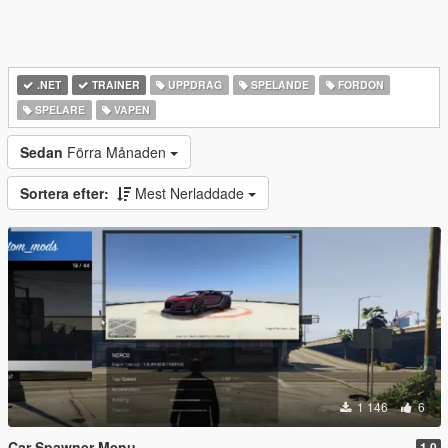
.NET
TRAINER
UPPDRAG
SPELANDE
FORDON
SPELARE
VAPEN
Sedan
Förra Månaden
Sortera efter:
Mest Nerladdade
1 146
6
Car Spawner Menu
1.0