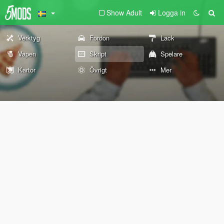
Show Adult
Logga in
Verktyg
Fordon
Lack
Vapen
Skript
Spelare
Kartor
Övrigt
Mer