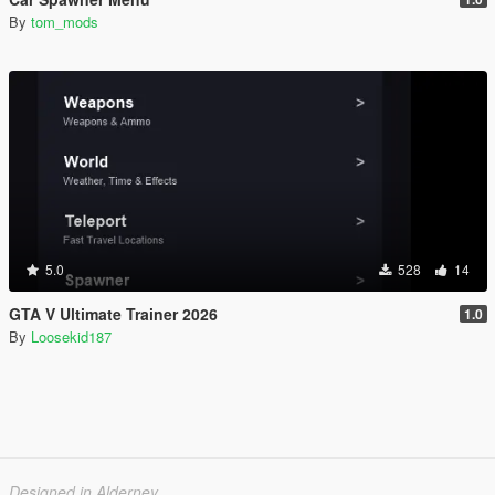
By
tom_mods
5.0
528
14
GTA V Ultimate Trainer 2026
1.0
By
Loosekid187
Designed in Alderney