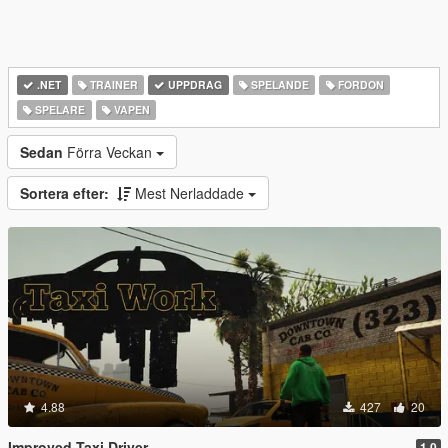
.NET
TRAINER
UPPDRAG
SPELANDE
FORDON
SPELARE
VAPEN
Sedan
Förra Veckan
Sortera efter:
Mest Nerladdade
4.88
427
20
Improved Taxi Driver
1.0