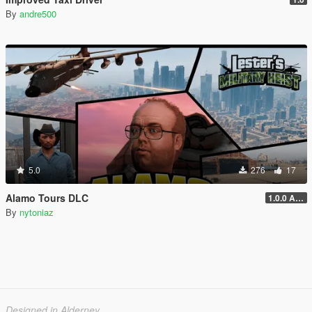
By
andre500
5.0
276
17
Alamo Tours DLC
1.0.0 Alpha
By
nytoniaz
Designed in Alderney