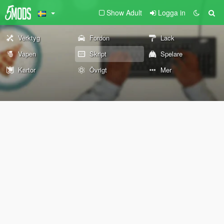
Show Adult
Logga in
Verktyg
Fordon
Lack
Vapen
Skript
Spelare
Kartor
Övrigt
Mer