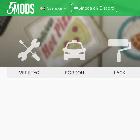
5mods on Discord
Svenska
VERKTYG
FORDON
LACK