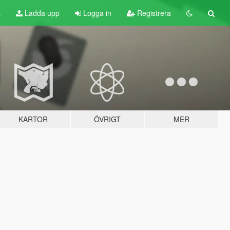
t
Ladda upp
Logga in
Registrera
KARTOR
ÖVRIGT
MER