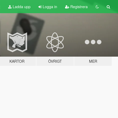
t
Ladda upp
Logga in
Registrera
KARTOR
ÖVRIGT
MER