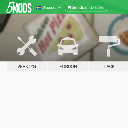
5mods on Discord
Svenska
VERKTYG
FORDON
LACK