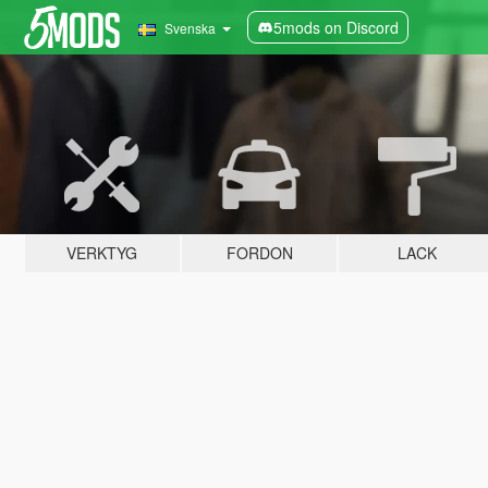
5mods on Discord
Svenska
VERKTYG
FORDON
LACK