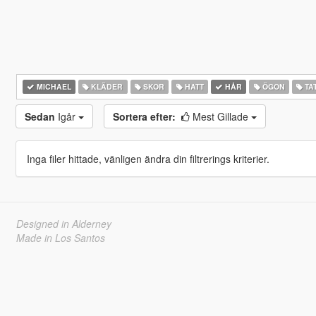
MICHAEL
KLÄDER
SKOR
HATT
HÅR
ÖGON
TA
Sedan
Igår
Sortera efter:
Mest Gillade
Inga filer hittade, vänligen ändra din filtrerings kriterier.
Designed in Alderney
Made in Los Santos