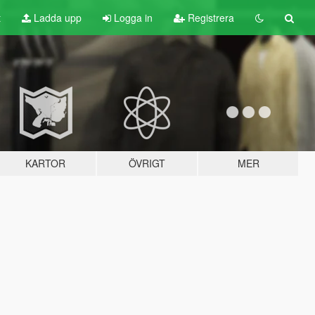
t
Ladda upp
Logga in
Registrera
KARTOR
ÖVRIGT
MER