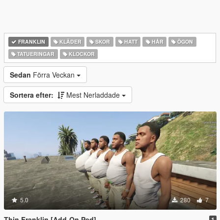
FRANKLIN
KLÄDER
SKOR
HATT
HÅR
ÖGON
TATUERINGAR
KLOCKOR
Sedan
Förra Veckan
Sortera efter:
Mest Nerladdade
5.0
280
7
Thin Franklin [Add-On Ped]
1