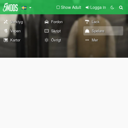
Show Adult
Logga in
Verktyg
Fordon
Lack
Vapen
Skript
Spelare
Kartor
Övrigt
Mer