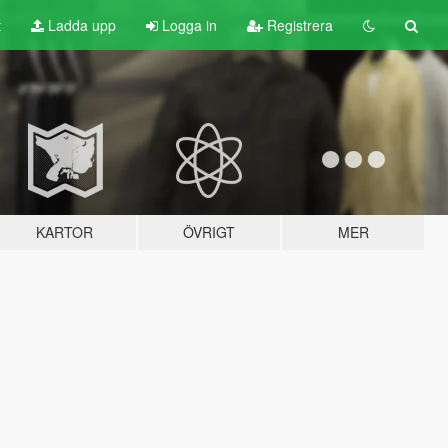
t
Ladda upp
Logga in
Registrera
KARTOR
ÖVRIGT
MER