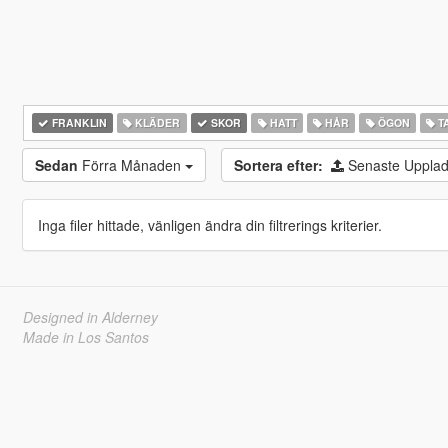
FRANKLIN
KLÄDER
SKOR
HATT
HÅR
ÖGON
T
Sedan
Förra Månaden
Sortera efter:
Senaste Uppla
Inga filer hittade, vänligen ändra din filtrerings kriterier.
Designed in Alderney
Made in Los Santos