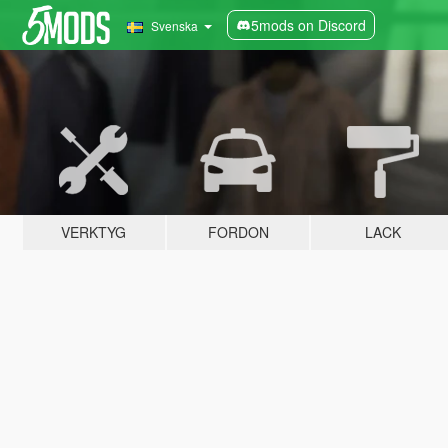
5mods on Discord
Svenska
VERKTYG
FORDON
LACK