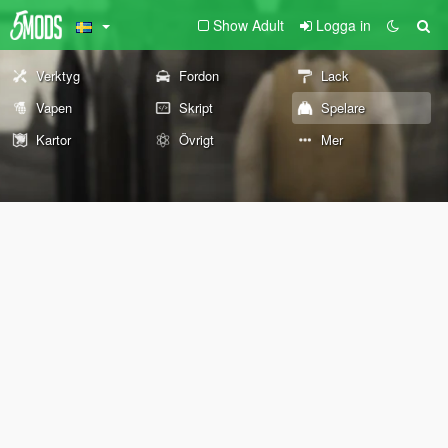
Show Adult
Logga in
Verktyg
Fordon
Lack
Vapen
Skript
Spelare
Kartor
Övrigt
Mer