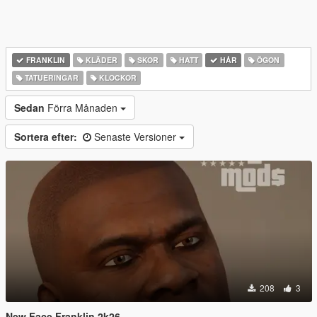
FRANKLIN
KLÄDER
SKOR
HATT
HÅR
ÖGON
TATUERINGAR
KLOCKOR
Sedan
Förra Månaden
Sortera efter:
Senaste Versioner
208
3
New Face Franklin 2k26