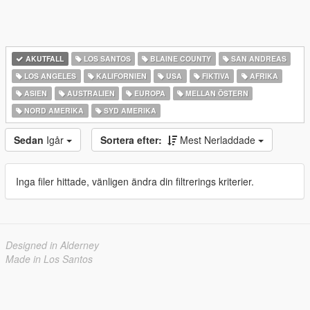
AKUTFALL
LOS SANTOS
BLAINE COUNTY
SAN ANDREAS
LOS ANGELES
KALIFORNIEN
USA
FIKTIVA
AFRIKA
ASIEN
AUSTRALIEN
EUROPA
MELLAN ÖSTERN
NORD AMERIKA
SYD AMERIKA
Sedan
Igår
Sortera efter:
Mest Nerladdade
Inga filer hittade, vänligen ändra din filtrerings kriterier.
Designed in Alderney
Made in Los Santos