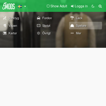
Show Adult
Logga in
Verktyg
Fordon
Lack
Vapen
Skript
Spelare
Kartor
Övrigt
Mer