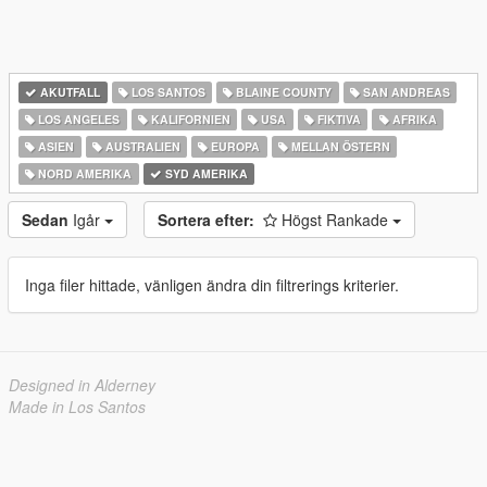
AKUTFALL
LOS SANTOS
BLAINE COUNTY
SAN ANDREAS
LOS ANGELES
KALIFORNIEN
USA
FIKTIVA
AFRIKA
ASIEN
AUSTRALIEN
EUROPA
MELLAN ÖSTERN
NORD AMERIKA
SYD AMERIKA
Sedan
Igår
Sortera efter:
Högst Rankade
Inga filer hittade, vänligen ändra din filtrerings kriterier.
Designed in Alderney
Made in Los Santos