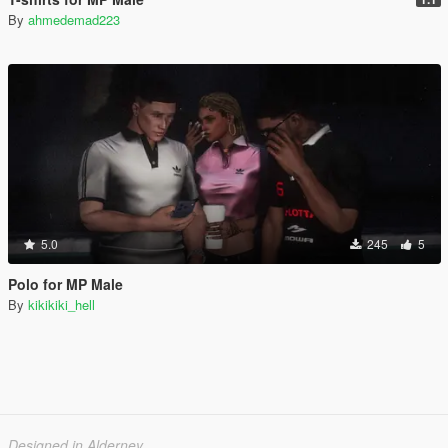
By
ahmedemad223
5.0
245
5
Polo for MP Male
By
kikikiki_hell
Designed in Alderney