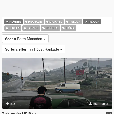
KLÄDER
FRANKLIN
MICHAEL
TREVOR
TRÖJOR
JERSEY
JACKOR
HOODIES
TRÖJA
Sedan
Förra Månaden
Sortera efter:
Högst Rankade
5.0
353
3
T-shirts for MP Male
1.1