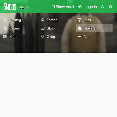
Show Adult
Logga in
Verktyg
Fordon
Lack
Vapen
Skript
Spelare
Kartor
Övrigt
Mer