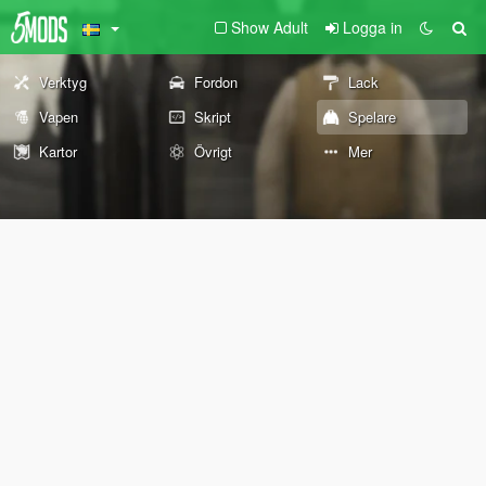
Show Adult
Logga in
Verktyg
Fordon
Lack
Vapen
Skript
Spelare
Kartor
Övrigt
Mer