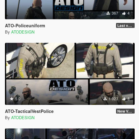
367
4
ATO-Policeuniform
Last version
By
ATODESIGN
5.0
1 023
8
ATO-TacticalVestPolice
New Version
By
ATODESIGN