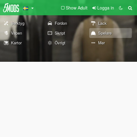
Show Adult
Logga in
Verktyg
Fordon
Lack
Vapen
Skript
Spelare
Kartor
Övrigt
Mer