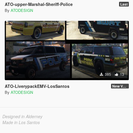
ATO-upper-Marshal-Sheriff-Police
Last
By
ATODESIGN
385
13
ATO-LiverypackEMV-LosSantos
New Version
By
ATODESIGN
Designed in Alderney
Made in Los Santos