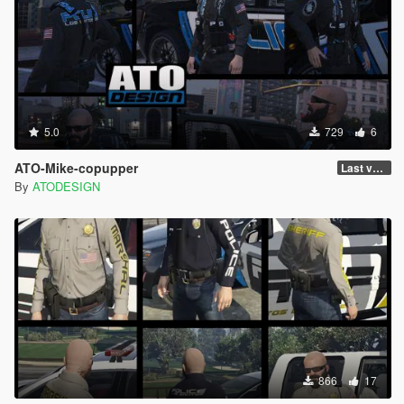
5.0
729
6
ATO-Mike-copupper
Last version
By
ATODESIGN
866
17