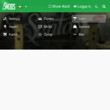
Show Adult
Logga in
Verktyg
Fordon
Lack
Vapen
Skript
Spelare
Kartor
Övrigt
Mer