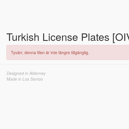
Turkish License Plates [O
Tyvärr, denna filen är inte längre tillgänglig.
Designed in Alderney
Made in Los Santos