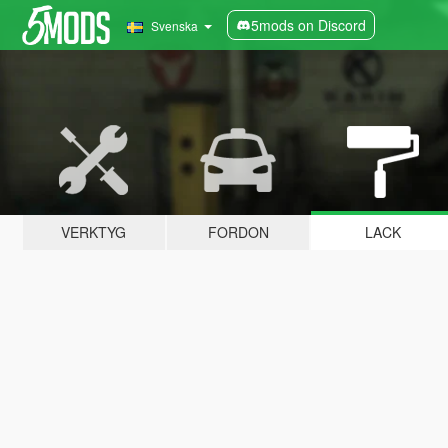
5mods on Discord
Svenska
VERKTYG
FORDON
LACK