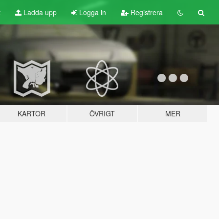
t
Ladda upp
Logga in
Registrera
KARTOR
ÖVRIGT
MER