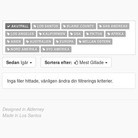
AKUTFALL
LOS SANTOS
BLAINE COUNTY
SAN ANDREAS
LOS ANGELES
KALIFORNIEN
USA
FIKTIVA
AFRIKA
ASIEN
AUSTRALIEN
EUROPA
MELLAN ÖSTERN
NORD AMERIKA
SYD AMERIKA
Sedan
Igår
Sortera efter:
Mest Gillade
Inga filer hittade, vänligen ändra din filtrerings kriterier.
Designed in Alderney
Made in Los Santos