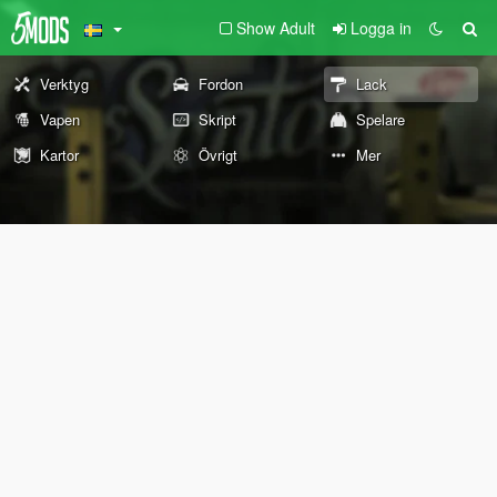
Show Adult
Logga in
Verktyg
Fordon
Lack
Vapen
Skript
Spelare
Kartor
Övrigt
Mer