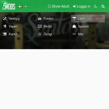
Show Adult
Logga in
Verktyg
Fordon
Lack
Vapen
Skript
Spelare
Kartor
Övrigt
Mer