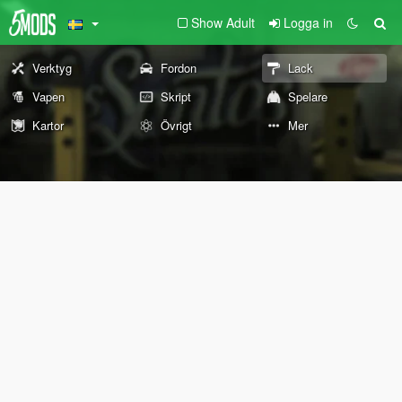
Show Adult
Logga in
Verktyg
Fordon
Lack
Vapen
Skript
Spelare
Kartor
Övrigt
Mer