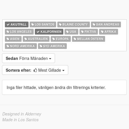
AKUTFALL
LOS SANTOS
BLAINE COUNTY
SAN ANDREAS
LOS ANGELES
KALIFORNIEN
USA
FIKTIVA
AFRIKA
ASIEN
AUSTRALIEN
EUROPA
MELLAN ÖSTERN
NORD AMERIKA
SYD AMERIKA
Sedan
Förra Månaden
Sortera efter:
Mest Gillade
Inga filer hittade, vänligen ändra din filtrerings kriterier.
Designed in Alderney
Made in Los Santos