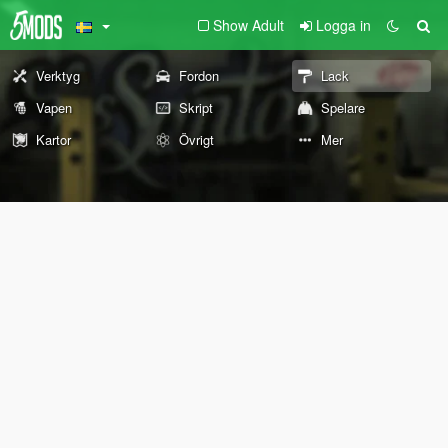
Show Adult
Logga in
Verktyg
Fordon
Lack
Vapen
Skript
Spelare
Kartor
Övrigt
Mer