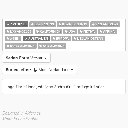
AKUTFALL
LOS SANTOS
BLAINE COUNTY
SAN ANDREAS
LOS ANGELES
KALIFORNIEN
USA
FIKTIVA
AFRIKA
ASIEN
AUSTRALIEN
EUROPA
MELLAN ÖSTERN
NORD AMERIKA
SYD AMERIKA
Sedan
Förra Veckan
Sortera efter:
Mest Nerladdade
Inga filer hittade, vänligen ändra din filtrerings kriterier.
Designed in Alderney
Made in Los Santos