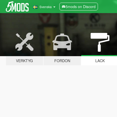
5mods on Discord
Svenska
VERKTYG
FORDON
LACK