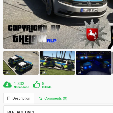
1 332
9
Nerladdade
Gillade
Description
Comments (9)
REPLACE ONLY