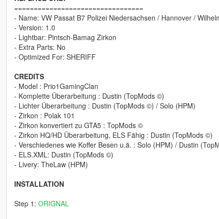
=================================
- Name: VW Passat B7 Polizei Niedersachsen / Hannover / Wilhe
- Version: 1.0
- Lightbar: Pintsch-Bamag Zirkon
- Extra Parts: No
- Optimized For: SHERIFF
CREDITS
- Model : Prio1GamingClan
- Komplette Überarbeitung : Dustin (TopMods ©)
- Lichter Überarbeitung : Dustin (TopMods ©) / Solo (HPM)
- Zirkon : Polak 101
- Zirkon konvertiert zu GTA5 : TopMods ©
- Zirkon HQ/HD Überarbeitung, ELS Fähig : Dustin (TopMods ©)
- Verschiedenes wie Koffer Besen u.ä. : Solo (HPM) / Dustin (Top
- ELS.XML: Dustin (TopMods ©)
- Livery: TheLaw (HPM)
INSTALLATION
Step 1:
ORIGNAL