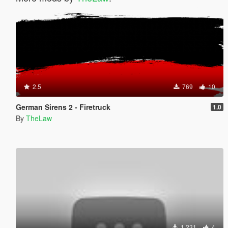
2.5
769
10
German Sirens 2 - Firetruck
1.0
By
TheLaw
1 231
4