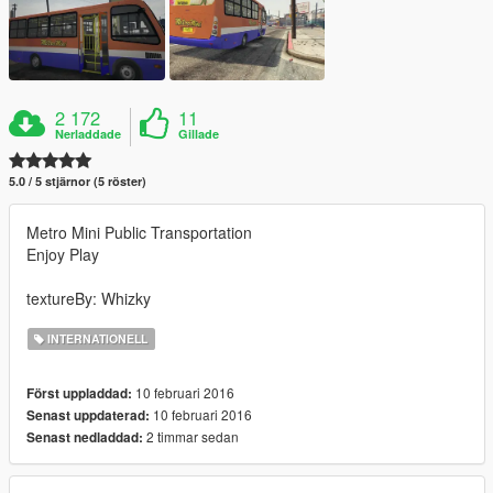
2 172
11
Nerladdade
Gillade
5.0 / 5 stjärnor (5 röster)
Metro Mini Public Transportation
Enjoy Play
textureBy: Whizky
INTERNATIONELL
10 februari 2016
Först uppladdad:
10 februari 2016
Senast uppdaterad:
2 timmar sedan
Senast nedladdad: