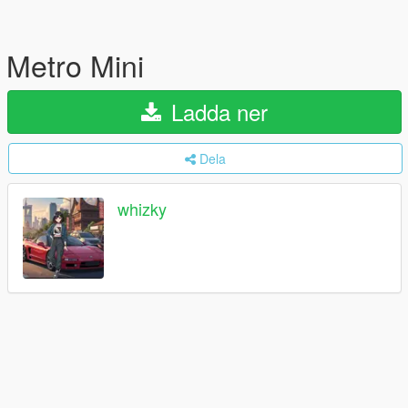
Metro Mini
Ladda ner
Dela
whizky