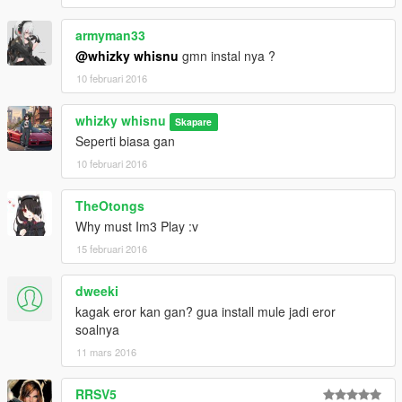
armyman33
@whizky whisnu
gmn instal nya ?
10 februari 2016
whizky whisnu
Skapare
Seperti biasa gan
10 februari 2016
TheOtongs
Why must Im3 Play :v
15 februari 2016
dweeki
kagak eror kan gan? gua install mule jadi eror
soalnya
11 mars 2016
RRSV5