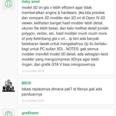
risky amel
model 3D ori gta v lebih efficient agar tidak
memberatkan engine & hardware. jika kita preview
dan compare 3D modder dan 3D ori di Open IV 3D
viewer, kelihatan banget hasil modder lebih detail,
ukuran file lebih besar, dan kalo melihat detail jumlah
polygon, vertex, etc, hasil modder much much more
of poly ketimbang gta v ori... tp kini ada banyak
betebaran tweak untuk mengakalinya (tp itu berlaku
bagi untuk PC sultan XD)...NOTES: gak semua
modder memikili model 3D detail, ada sebagian kecil
modder yang mengcompress 3Dnya agar lebih
ringan, dan grafik GTA V bisa mengcovernya.
2 november 2018
MGVI
lokasi replacenya dimana yak? di filenya gak ada
panduannya
3 november 2018
gta5hater