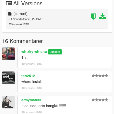
All Versions
(current)
2 172 nerladdade
, 27,2 MB
10 februari 2016
16 Kommentarer
whizky whisnu
Skapare
Trst
10 februari 2016
tan2512
where install
10 februari 2016
armyman33
mod indonesia bangkit !!!!!!!
10 februari 2016