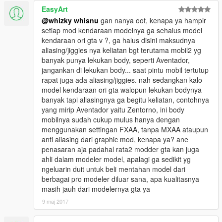
EasyArt
@whizky whisnu
gan nanya oot, kenapa ya hampir
setiap mod kendaraan modelnya ga sehalus model
kendaraan ori gta v ?, ga halus disini maksudnya
aliasing/jiggies nya keliatan bgt terutama mobil2 yg
banyak punya lekukan body, seperti Aventador,
jangankan di lekukan body... saat pintu mobil tertutup
rapat juga ada aliasing/jiggies. nah sedangkan kalo
model kendaraan ori gta walopun lekukan bodynya
banyak tapi aliasingnya ga begitu keliatan, contohnya
yang mirip Aventador yaitu Zentorno, ini body
mobilnya sudah cukup mulus hanya dengan
menggunakan settingan FXAA, tanpa MXAA ataupun
anti aliasing dari graphic mod, kenapa ya? ane
penasaran aja padahal rata2 modder gta kan juga
ahli dalam modeler model, apalagi ga sedikit yg
ngeluarin duit untuk beli mentahan model dari
berbagai pro modeler diluar sana, apa kualitasnya
masih jauh dari modelernya gta ya
9 maj 2017