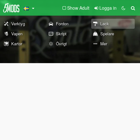
Show Adult
Logga in
Verktyg
Fordon
Lack
Vapen
Skript
Spelare
Kartor
Övrigt
Mer