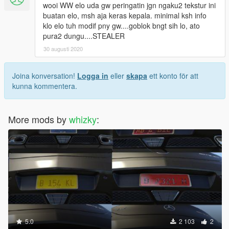
wooi WW elo uda gw peringatin jgn ngaku2 tekstur ini
buatan elo, msh aja keras kepala. minimal ksh info
klo elo tuh modif pny gw....goblok bngt sih lo, ato
pura2 dungu....STEALER
30 augusti 2020
Joina konversation!
Logga in
eller
skapa
ett konto för att
kunna kommentera.
More mods by
whizky
:
5.0
2 103
2