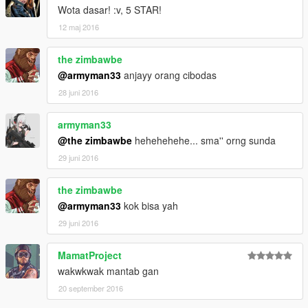
Wota dasar! :v, 5 STAR!
12 maj 2016
the zimbawbe
@armyman33
anjayy orang cibodas
28 juni 2016
armyman33
@the zimbawbe
hehehehehe... sma'' orng sunda
29 juni 2016
the zimbawbe
@armyman33
kok bisa yah
29 juni 2016
MamatProject
wakwkwak mantab gan
20 september 2016