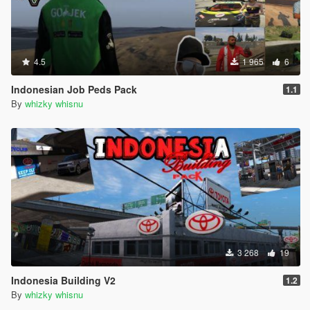
4.5
1 965
6
Indonesian Job Peds Pack
1.1
By
whizky whisnu
3 268
19
Indonesia Building V2
1.2
By
whizky whisnu