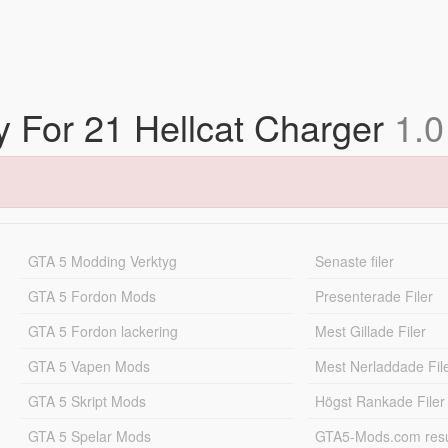
ry For 21 Hellcat Charger
1.0
GTA 5 Modding Verktyg
Senaste filer
GTA 5 Fordon Mods
Presenterade Filer
GTA 5 Fordon lackering
Mest Gillade Filer
GTA 5 Vapen Mods
Mest Nerladdade Fil
GTA 5 Skript Mods
Högst Rankade Filer
GTA 5 Spelar Mods
GTA5-Mods.com resul