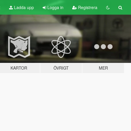
t
Ladda upp
Logga in
Registrera
KARTOR
ÖVRIGT
MER