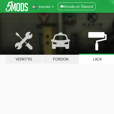
5mods on Discord
Svenska
VERKTYG
FORDON
LACK