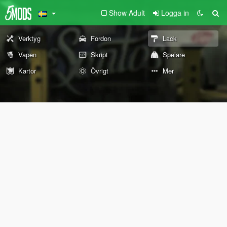
Show Adult
Logga in
Verktyg
Fordon
Lack
Vapen
Skript
Spelare
Kartor
Övrigt
Mer