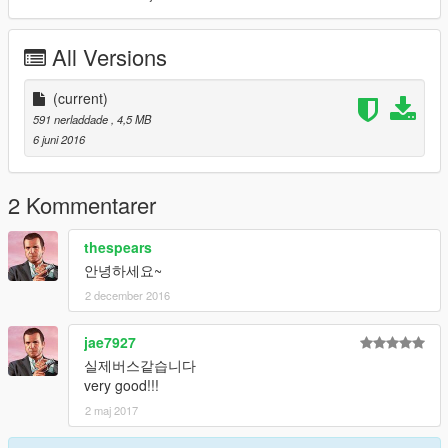
All Versions
(current)
591 nerladdade
, 4,5 MB
6 juni 2016
2 Kommentarer
thespears
안녕하세요~
2 december 2016
jae7927
실제버스같습니다
very good!!!
2 maj 2017