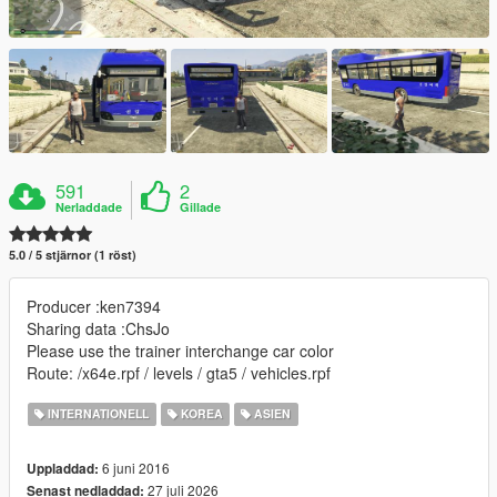
591
2
Nerladdade
Gillade
5.0 / 5 stjärnor (1 röst)
Producer :ken7394
Sharing data :ChsJo
Please use the trainer interchange car color
Route: /x64e.rpf / levels / gta5 / vehicles.rpf
INTERNATIONELL
KOREA
ASIEN
6 juni 2016
Uppladdad:
27 juli 2026
Senast nedladdad: