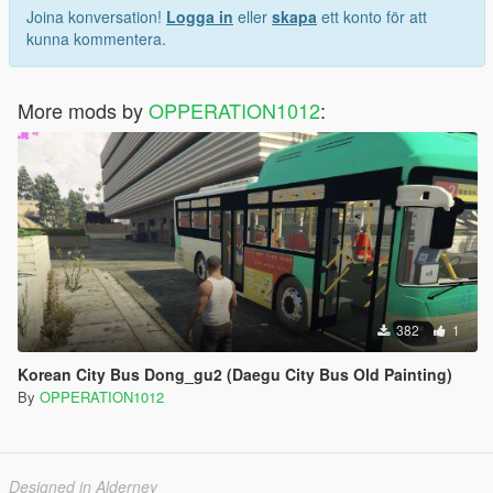
Joina konversation!
Logga in
eller
skapa
ett konto för att
kunna kommentera.
More mods by
OPPERATION1012
:
382
1
Korean City Bus Dong_gu2 (Daegu City Bus Old Painting)
By
OPPERATION1012
Designed in Alderney