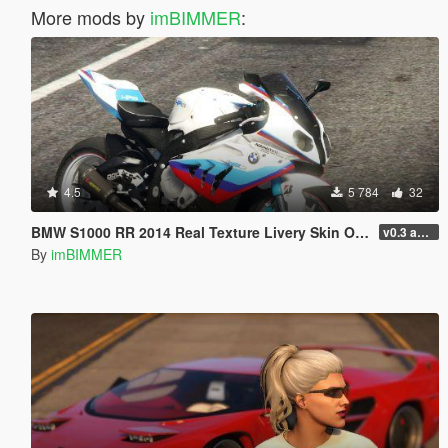
More mods by
imBIMMER
:
4.5
5 784
32
BMW S1000 RR 2014 Real Texture Livery Skin OLDER And WISER
v0.3 add Tags S1000RR bike Motorsport
By
imBIMMER