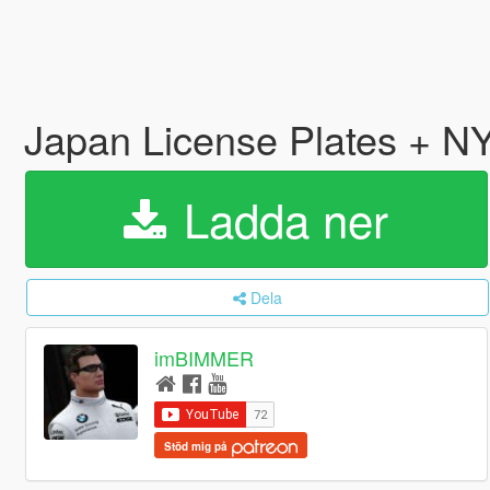
Japan License Plates + NY
Ladda ner
Dela
imBIMMER
Stöd mig på