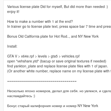
Various license plate Did for myself, But did more than needed :)
enjoy it!
How to make a number with 1 at the end?
In trainer go to license plate text, press space bar 7 time and press 
Bonus Old California plate for Hot Rod.., and NY New York
Install:
GTA V > x64e.rpf > levels > gta5 > vehicles.rpf
open "vehshare.ytd" (bacup or save original textures if needed)
find yankton_plate and replace license plate files with 1 of japan.
(Or another white number, replace name on my license plate with 
===================================
Несколько японо номеров, делал для себя. но увлекся, и сдел
наслаждайтесь :)
Бонус старый калифорния номер и номер NY New York