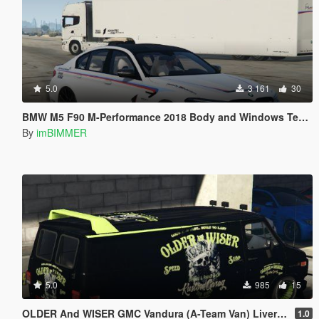
5.0
3 161
30
BMW M5 F90 M-Performance 2018 Body and Windows Texture Livery Skin OLDER And WISER
By
imBIMMER
5.0
985
15
OLDER And WISER GMC Vandura (A-Team Van) Liveries Textrue Livery Skin
1.0