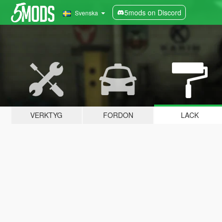
5mods on Discord
Svenska
VERKTYG
FORDON
LACK