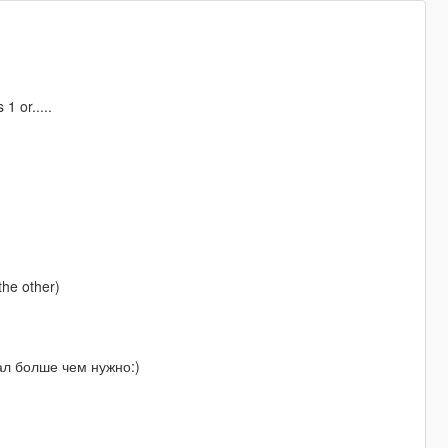
1 or.....
the other)
ал болше чем нужно:)