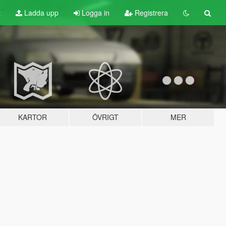
t
Ladda upp
Logga in
Registrera
KARTOR
ÖVRIGT
MER