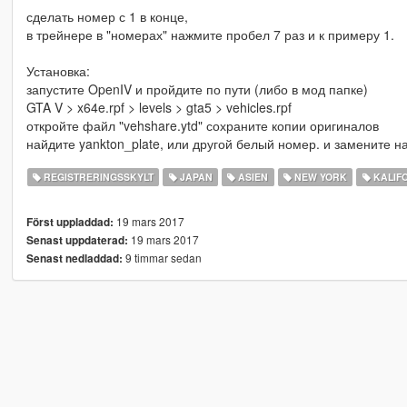
сделать номер с 1 в конце,
в трейнере в "номерах" нажмите пробел 7 раз и к примеру 1.
Установка:
запустите OpenIV и пройдите по пути (либо в мод папке)
GTA V > x64e.rpf > levels > gta5 > vehicles.rpf
откройте файл "vehshare.ytd" сохраните копии оригиналов
найдите yankton_plate, или другой белый номер. и замените н
REGISTRERINGSSKYLT
JAPAN
ASIEN
NEW YORK
KALIF
19 mars 2017
Först uppladdad:
19 mars 2017
Senast uppdaterad:
9 timmar sedan
Senast nedladdad: