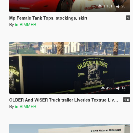
1 151
20
Mp Female Tank Tops, stockings, skirt
1
By
imBIMMER
492
14
OLDER And WISER Truck trailer Liveries Textrue Livery Skin
1.0
By
imBIMMER