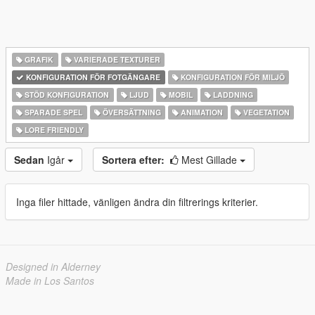
GRAFIK
VARIERADE TEXTURER
KONFIGURATION FÖR FOTGÄNGARE
KONFIGURATION FÖR MILJÖ
STÖD KONFIGURATION
LJUD
MOBIL
LADDNING
SPARADE SPEL
ÖVERSÄTTNING
ANIMATION
VEGETATION
LORE FRIENDLY
Sedan
Igår
Sortera efter:
Mest Gillade
Inga filer hittade, vänligen ändra din filtrerings kriterier.
Designed in Alderney
Made in Los Santos