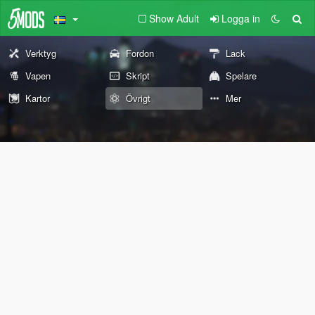
Show Adult
Logga in
Verktyg
Fordon
Lack
Vapen
Skript
Spelare
Kartor
Övrigt
Mer