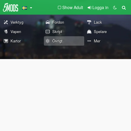
Show Adult
Logga in
Verktyg
Fordon
Lack
Vapen
Skript
Spelare
Kartor
Övrigt
Mer