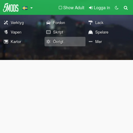
Show Adult
Logga in
Verktyg
Fordon
Lack
Vapen
Skript
Spelare
Kartor
Övrigt
Mer