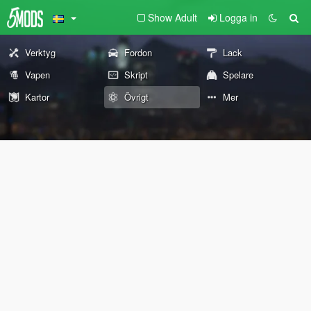
Show Adult
Logga in
Verktyg
Fordon
Lack
Vapen
Skript
Spelare
Kartor
Övrigt
Mer