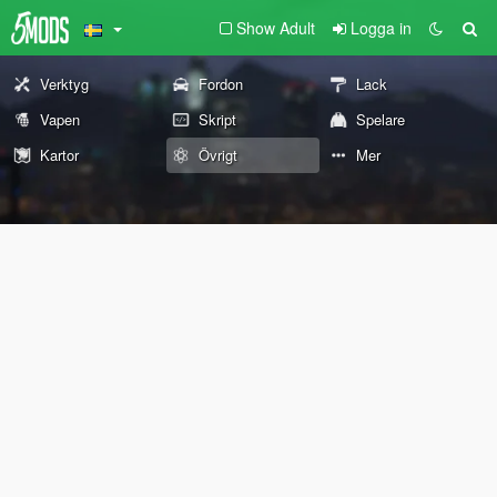
Show Adult
Logga in
Verktyg
Fordon
Lack
Vapen
Skript
Spelare
Kartor
Övrigt
Mer