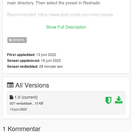
main directory. Then select the preset in Reshade.
Recommended: https://www.gta5-mods.com/misc/visualv
Please do not reupload.
Show Full Description
----------------------------Deutsch-----------------------------
GRAFIK
Ich würde mich über Feedback freuen. Thx :)
13 juni 2022
Först uppladdad:
16 juni 2022
Senast uppdaterad:
Installation: Du brauchst Reshade von der offiziellen Seite:
28 minuter sen
Senast nedladdad:
https://reshade.me
Mein Tutorial über Reshade ist auf YouTube:
https://www.youtube.com/watch?v=1mvSMzvB_3g&t=3s
All Versions
Macht die "Simple Reshade Preset for Visualv.ini" in das GTA
Hauptverzeichnis. Wähle dann das Preset in Reshade aus.
1.0
(current)
Empfohlen: https://de.gta5-mods.com/misc/visualv
927 nerladdade
, 15 KB
13 juni 2022
Bitte nicht Reauploaden
----------------------------Русский-----------------------------
1 Kommentar