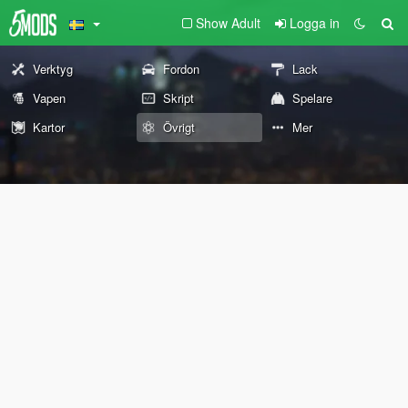
Show Adult
Logga in
Verktyg
Fordon
Lack
Vapen
Skript
Spelare
Kartor
Övrigt
Mer