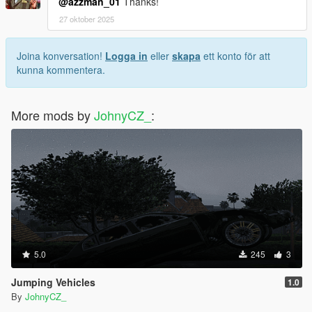
@azzman_01
Thanks!
27 oktober 2025
Joina konversation!
Logga in
eller
skapa
ett konto för att
kunna kommentera.
More mods by
JohnyCZ_
:
5.0
245
3
Jumping Vehicles
1.0
By
JohnyCZ_