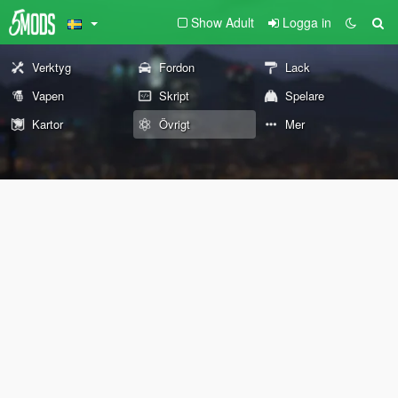
Show Adult
Logga in
Verktyg
Fordon
Lack
Vapen
Skript
Spelare
Kartor
Övrigt
Mer