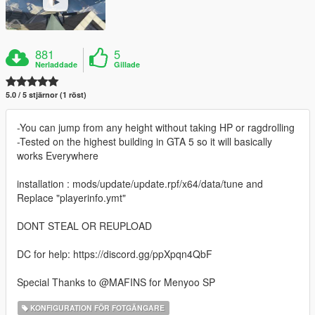
881
5
Nerladdade
Gillade
5.0 / 5 stjärnor (1 röst)
-You can jump from any height without taking HP or ragdrolling
-Tested on the highest building in GTA 5 so it will basically
works Everywhere
installation : mods/update/update.rpf/x64/data/tune and
Replace "playerinfo.ymt"
DONT STEAL OR REUPLOAD
DC for help: https://discord.gg/ppXpqn4QbF
Special Thanks to @MAFINS for Menyoo SP
KONFIGURATION FÖR FOTGÄNGARE