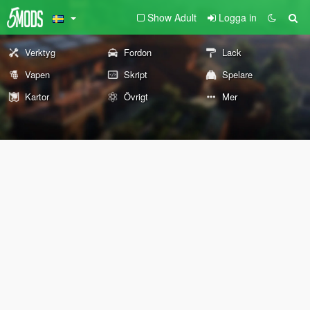
Show Adult
Logga in
Verktyg
Fordon
Lack
Vapen
Skript
Spelare
Kartor
Övrigt
Mer