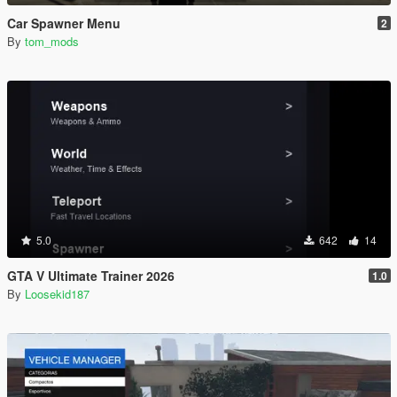
Car Spawner Menu
2
By
tom_mods
5.0
642
14
GTA V Ultimate Trainer 2026
1.0
By
Loosekid187