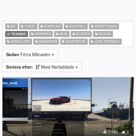
BIL
CYKEL
FLYGPLAN
AKUTFALL
SCRIPT HOOK
TRAINER
UPPDRAG
SKIN
KLÄDER
GRAFIK
JEWELLERY
ANIMATION
VEGETATION
LORE FRIENDLY
Sedan
Förra Månaden
Sortera efter:
Mest Nerladdade
1 183
6