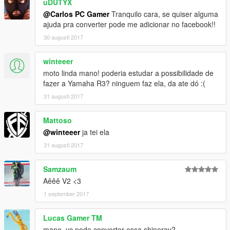
uDUTYX
@Carlos PC Gamer
Tranquilo cara, se quiser alguma
ajuda pra converter pode me adicionar no facebook!!
30 augusti 2017
winteeer
moto linda mano! poderia estudar a possibilidade de
fazer a Yamaha R3? ninguem faz ela, da ate dó :(
31 augusti 2017
Mattoso
@winteeer
ja tei ela
31 augusti 2017
Samzaum
Aêêê V2 <3
1 september 2017
Lucas Gamer TM
mano, vc pode converter essa shineray?