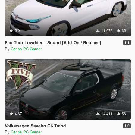
5.0
11 672
35
Fiat Toro Lowrider + Sound [Add-On / Replace]
1.1
By
Carlos PC Gamer
4.67
14 411
56
Volkswagen Saveiro G6 Trend
1.0
By
Carlos PC Gamer