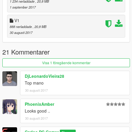
1 234 nerladdade
, 20,8 MB
1 september 2017
V1
888 nerladdade
, 20,8 MB
30 augusti 2017
21 Kommentarer
Visa 1 föregående kommentar
DjLeonardoVieira28
Top mano
30 augusti 2017
PhoenixAmber
Looks good ..
30 augusti 2017