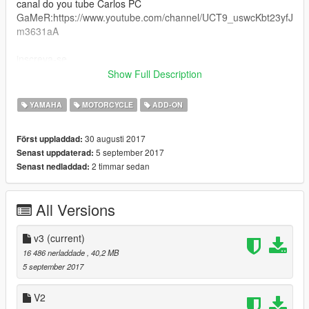
canal do you tube Carlos PC
GaMeR:https://www.youtube.com/channel/UCT9_uswcKbt23yfJ
m3631aA
inscreva-se
Show Full Description
Instalação:
YAMAHA
MOTORCYCLE
ADD-ON
substitui o carro :enduro
30 augusti 2017
Först uppladdad:
Grand Theft Auto
5 september 2017
Senast uppdaterad:
V\update\x64\dlcpacks\mpheist\dlc.rpf\x64\levels\gta5\vehicles\
2 timmar sedan
Senast nedladdad:
mpheistvehicles.rpf\
vehicle.meta = Grand Theft Auto
All Versions
V\update\update.rpf\dlc_patch\mpheist\common\data\levels\gta
5
v3
(current)
Peço educação, respeite o trabalho dos outros...
16 486 nerladdade
, 40,2 MB
5 september 2017
OBRIGADO POR BAIXAREM
V2