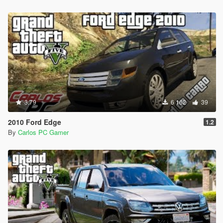
3.79
6 162
39
2010 Ford Edge
1.2
By
Carlos PC Gamer