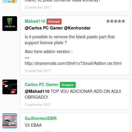
2 september 2017
Mahad110
Bannad
@Carlos PC Gamer
@Kenhondar
Is it possible to remove the black pastic part that
support licence plate ?
Also here addon version :
=>
http://sharemods.com/05vh1v73ovaf/Addon.rar.html
5 september 2017
Carlos PC Gamer
Skapare
@Mahad110
TOP VOU ADICIONAR ADD-ON AQUI
OBRIGADO!
5 september 2017
Guilherme3DBR
V3 EBAA