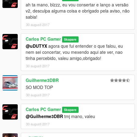
ah ta mano, blzzz, eu vou consertar e lanço a versão
v2, desculpa alguma coisa e obrigado pela aviso, não
sabia!
30 augusti 2017
Carlos PC Gamer
Skapare
@uDUTYX
agora que fui entender o que falou, eu
nem sei concertar, vou mexendo aqui ate ver, nao
tinha percebido, valeu amigo,obrigado!
30 augusti 2017
Guilherme3DBR
SO MOD TOP
30 augusti 2017
Carlos PC Gamer
Skapare
@Guilherme3DBR
tmj mano, valeu
30 augusti 2017