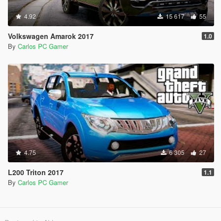
4.92
15 617
55
Volkswagen Amarok 2017
1.0
By
Carlos PC Gamer
4.75
6 305
27
L200 Triton 2017
1.1
By
Carlos PC Gamer