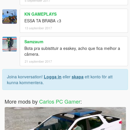
5 september 2017
KN GAMEPLAYS
ESSA TA BRABA <3
13 september 2017
Samzaum
Bota pra subistituir a esskey, acho que fica melhor a
câmera.
21 september 2017
Joina konversation!
Logga in
eller
skapa
ett konto för att
kunna kommentera.
More mods by
Carlos PC Gamer
: