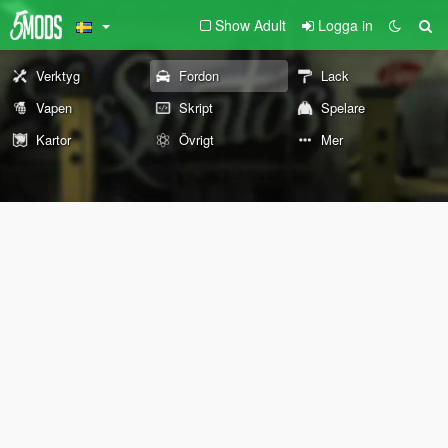
Show Adult
Logga in
Verktyg
Fordon
Lack
Vapen
Skript
Spelare
Kartor
Övrigt
Mer