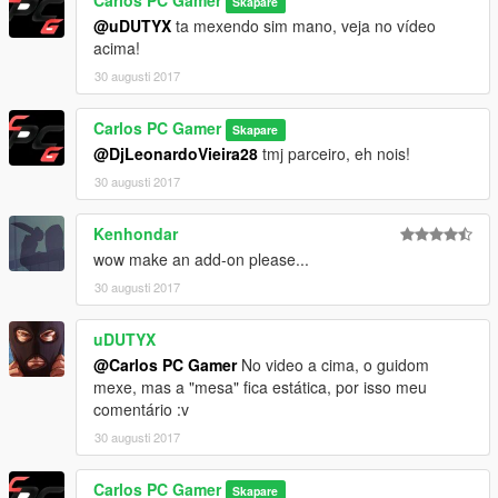
Carlos PC Gamer
Skapare
@uDUTYX
ta mexendo sim mano, veja no vídeo
acima!
30 augusti 2017
Carlos PC Gamer
Skapare
@DjLeonardoVieira28
tmj parceiro, eh nois!
30 augusti 2017
Kenhondar
wow make an add-on please...
30 augusti 2017
uDUTYX
@Carlos PC Gamer
No video a cima, o guidom
mexe, mas a "mesa" fica estática, por isso meu
comentário :v
30 augusti 2017
Carlos PC Gamer
Skapare