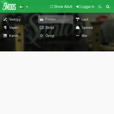
Show Adult
Logga in
Verktyg
Fordon
Lack
Vapen
Skript
Spelare
Kartor
Övrigt
Mer