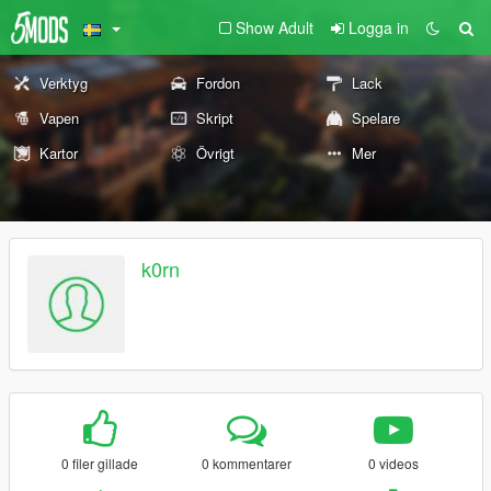
Show Adult
Logga in
Verktyg
Fordon
Lack
Vapen
Skript
Spelare
Kartor
Övrigt
Mer
k0rn
0 filer gillade
0 kommentarer
0 videos