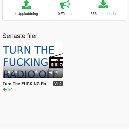
1 Uppladdning
0 Följare
858 nerladdade
Senaste filer
5.0
858
10
Turn The FUCKING Radio Off
V1.0
By
k0rn