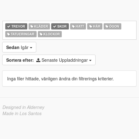
TREVOR
KLÄDER
SKOR
HATT
HÅR
ÖGON
TATUERINGAR
KLOCKOR
Sedan
Igår
Sortera efter:
Senaste Uppladdningar
Inga filer hittade, vänligen ändra din filtrerings kriterier.
Designed in Alderney
Made in Los Santos