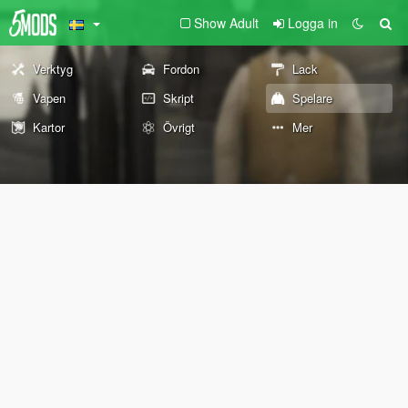
Show Adult
Logga in
Verktyg
Fordon
Lack
Vapen
Skript
Spelare
Kartor
Övrigt
Mer