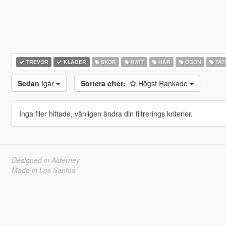
TREVOR
KLÄDER
SKOR
HATT
HÅR
ÖGON
TAT
Sedan
Igår
Sortera efter:
Högst Rankade
Inga filer hittade, vänligen ändra din filtrerings kriterier.
Designed in Alderney
Made in Los Santos