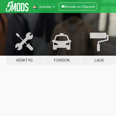
5mods on Discord
Svenska
VERKTYG
FORDON
LACK