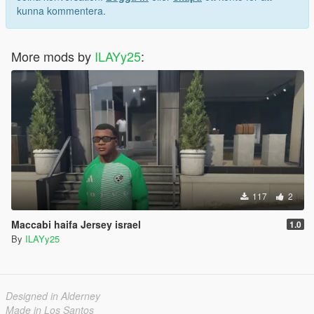
kunna kommentera.
More mods by
ILAYy25
:
117
2
Maccabi haifa Jersey israel
1.0
By
ILAYy25
Designed in Alderney
Made in Los Santos