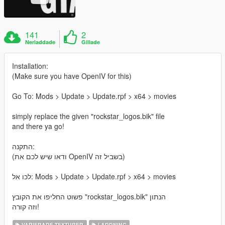
141
2
Nerladdade
Gillade
Installation:
(Make sure you have OpenIV for this)
Go To: Mods > Update > Update.rpf > x64 > movies
simply replace the given "rockstar_logos.bik" file
and there ya go!
התקנה:
(ודאו שיש לכם את OpenIV בשביל זה)
לכו אל: Mods > Update > Update.rpf > x64 > movies
פשוט החליפו את הקובץ "rockstar_logos.bik" הנתון
וזה קורה!
VARIERADE TEXTURER
LADDNING