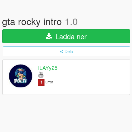
gta rocky intro
1.0
Ladda ner
Dela
ILAYy25