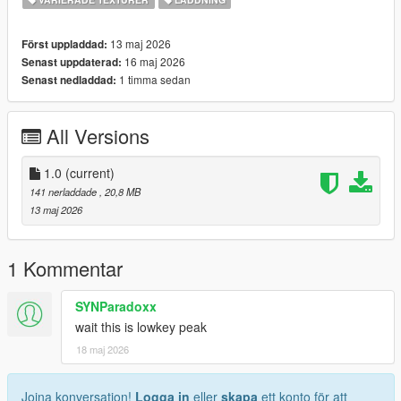
13 maj 2026
Först uppladdad:
16 maj 2026
Senast uppdaterad:
1 timma sedan
Senast nedladdad:
All Versions
1.0
(current)
141 nerladdade
, 20,8 MB
13 maj 2026
1 Kommentar
SYNParadoxx
wait this is lowkey peak
18 maj 2026
Joina konversation!
Logga in
eller
skapa
ett konto för att