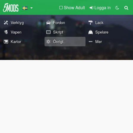
Show Adult
Logga in
Verktyg
Fordon
Lack
Vapen
Skript
Spelare
Kartor
Övrigt
Mer